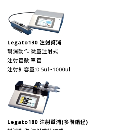
Legato130 注射幫浦
幫浦動作:微量注射式
注射管數:單管
注射針容量:0.5ul~1000ul
Legato180 注射幫浦(多階編程)