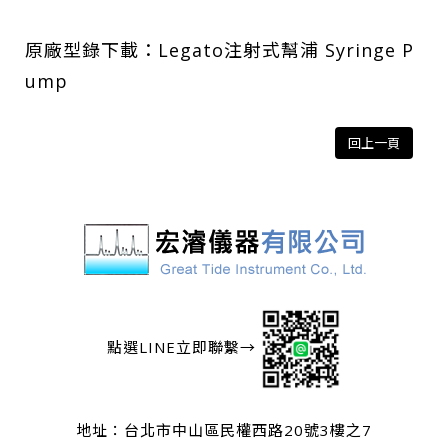
原廠型錄下載：
Legato注射式幫浦 Syringe P
ump
回上一頁
點選LINE立即聯繫→
地址：
台北市中山區民權西路20號3樓之7