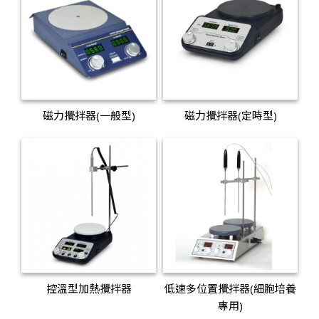
磁力攪拌器(一般型)
磁力攪拌器(定時型)
控溫型加熱攪拌器
低速多位置攪拌器(細胞培養
專用)