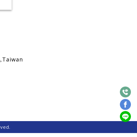
盪)
4,Taiwan
ved.