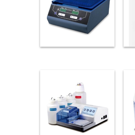
微孔板恆溫培養器