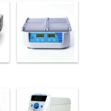
板)
微孔板震盪器 (酶標板、細胞培
養板)