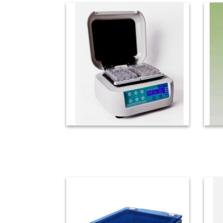
微孔板恆溫震盪器