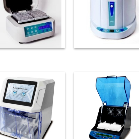
微孔板恆溫培養器
微孔板迷你離心機