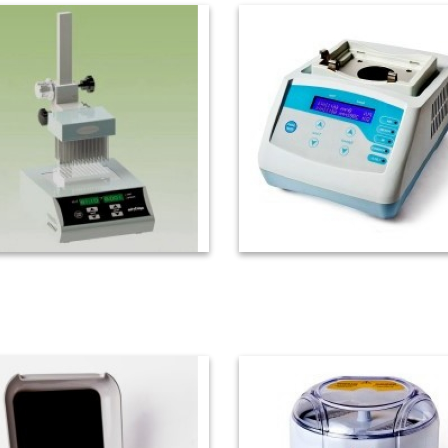
96孔吹氮濃縮加熱裝置
多用途震盪混合器 (微孔