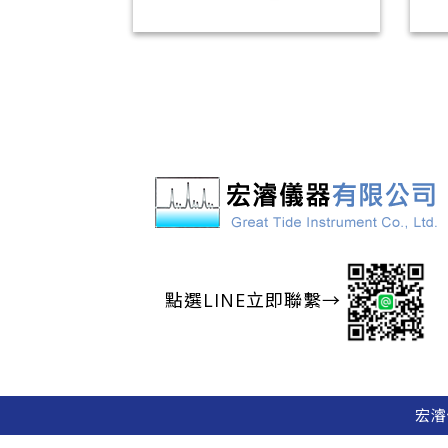
微孔板自動洗板機
點選LINE立即聯繫→
宏濬儀