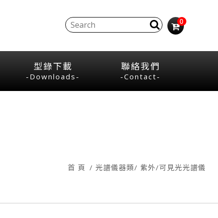
0
型錄下載
聯絡我們
-Downloads-
-Contact-
首 頁
光譜儀器類
紫外/可見光光譜儀