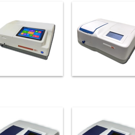
T-9800雙光束分光光譜儀
CT-3800紫外/可見光分
計