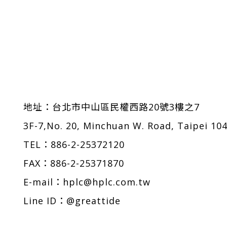
地址：
台北市中山區民權西路20號3樓之7
3F-7,No. 20, Minchuan W. Road, Taipei 10
TEL：
886-2-25372120
FAX：886-2-25371870
E-mail：
hplc@hplc.com.tw
Line ID：@greattide