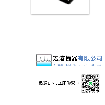
CT-2200 紫外/可見光分光光度
計
點選LINE立即聯繫→