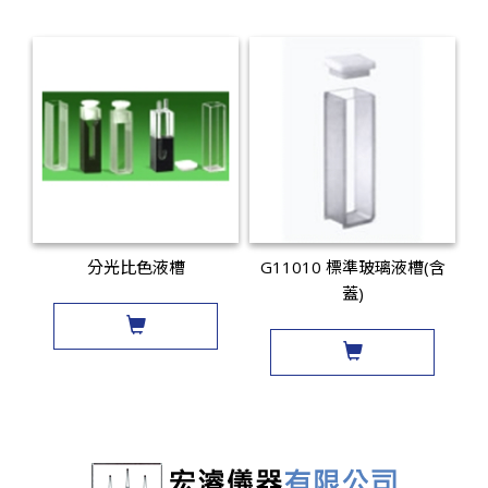
分光比色液槽
G11010 標準玻璃液槽(含
蓋)