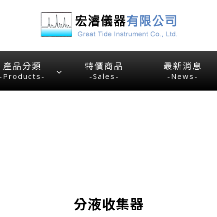
產品分類
特價商品
最新消息
-Products-
-Sales-
-News-
分液收集器