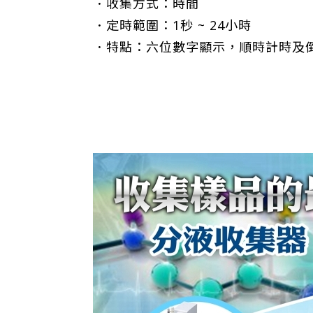
．收集方式：時間
．定時範圍：1秒 ~ 24小時
．特點：六位數字顯示，順時計時及