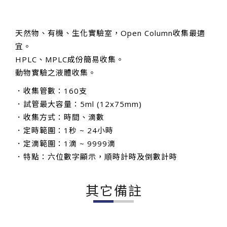
天然物、有機、生化實驗室，Open Column收集最適
宜。
HPLC、MPLC成份簡易收集。
動物實驗之液體收集。
．收集管數：160支
．試管最大容量：5ml (12x75mm)
．收集方式：時間、滴數
．定時範圍：1秒 ~ 24小時
．定滴範圍：1滴 ~ 9999滴
．特點：六位數字顯示，順時計時及倒數計時
其它備註