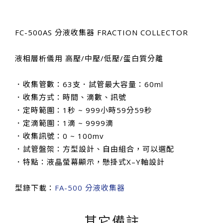
FC-500AS 分液收集器 FRACTION COLLECTOR
液相層析儀用 高壓/中壓/低壓/蛋白質分離
．收集管數：63支．試管最大容量：60ml
．收集方式：時間、滴數、訊號
．定時範圍：1秒 ~ 999小時59分59秒
．定滴範圍：1滴 ~ 9999滴
．收集訊號：0 ~ 100mv
．試管盤架：方型設計、自由組合，可以選配
．特點：液晶螢幕顯示，懸掛式X–Y軸設計
型錄下載：
FA-500 分液收集器
其它備註