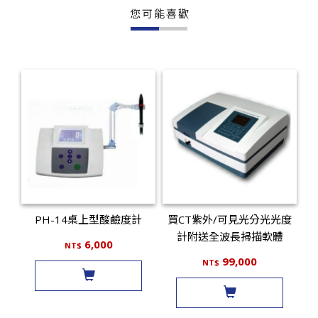
您可能喜歡
PH-14桌上型酸鹼度計
買CT紫外/可見光分光光度
計附送全波長掃描軟體
6,000
NT$
99,000
NT$