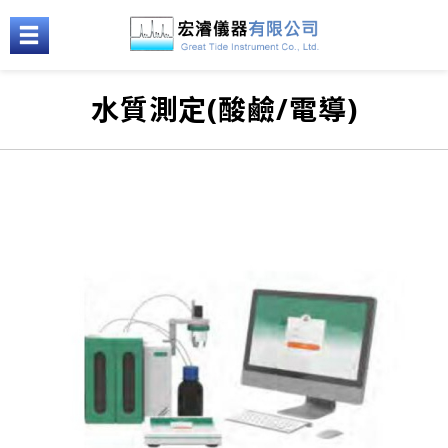
水質測定(酸鹼/電導)