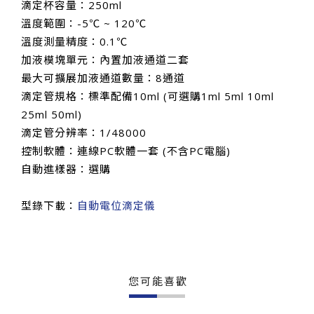
滴定杯容量：250ml
溫度範圍：-5℃ ~ 120℃
溫度測量精度：0.1℃
加液模塊單元：內置加液通道二套
最大可擴展加液通道數量：8通道
滴定管規格：標準配備10ml (可選購1ml 5ml 10ml
25ml 50ml)
滴定管分辨率：1/48000
控制軟體：連線PC軟體一套 (不含PC電腦)
自動進樣器：選購
型錄下載：
自動電位滴定儀
您可能喜歡