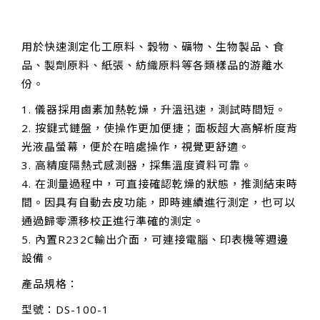
用於快速測定化工原料、穀物、礦物、生物製品、食
品、製劑原料、紙張、紡織原料等各類樣品的游離水
份。
1. 儀器採用鹵素加熱乾燥，升溫迅速，測試時間短。
2. 按鍵式鏈盤，使操作更加便捷；面板超大高解析度背
光液晶螢幕，便於在暗處操作，視覺更舒適。
3. 高精度隔熱式感測器，採集溫度資料可靠。
4. 在測量過程中，可直接確認乾燥的狀態，推測結束時
間。因具有自動去皮功能，即時連續進行測定，也可以
通過歸零漂移校正進行準確的測定。
5. 內置R232C輸出介面，可連接電腦、印表機等週邊
設備。
產品規格：
型號：DS-100-1