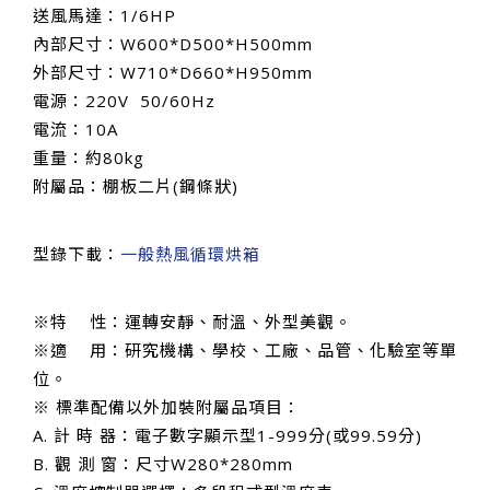
送風馬達：1/6HP
內部尺寸：W600*D500*H500mm
外部尺寸：W710*D660*H950mm
電源：220V 50/60Hz
電流：10A
重量：約80kg
附屬品：棚板二片(鋼條狀)
型錄下載：
一般熱風循環烘箱
※特 性：運轉安靜、耐溫、外型美觀。
※適 用：研究機構、學校、工廠、品管、化驗室等單
位。
※ 標準配備以外加裝附屬品項目：
A. 計 時 器：電子數字顯示型1-999分(或99.59分)
B. 觀 測 窗：尺寸W280*280mm