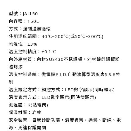
型號：JA-150
內容積：150L
方式：強制送風循環
使用溫度範圍：40℃~200℃(或50℃~300℃)
均溫性：±3%
溫度控制精度：±0.1℃
內外箱材質：內材SUS430不銹鋼板，外材鍍鋅鋼板粉
體烤漆
溫度控制系統：微電腦P.I.D.自動演算型溫度表S.S.R控
制
溫度設定方式：觸控方式：LED數字顯示(同時顯示)
溫度表示方式：LED數字顯示(同時雙顯示)
測溫體：K(熱電偶)
保溫材質：岩棉
安全裝置：自我診斷功能，溫度異常，過熱、斷線、電
源、馬達保護開關