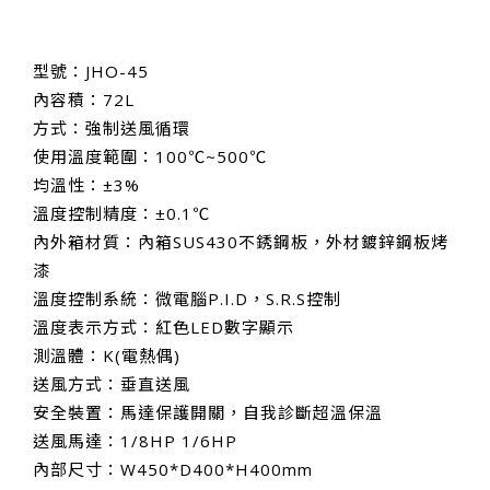
型號：JHO-45
內容積：72L
方式：強制送風循環
使用溫度範圍：100℃~500℃
均溫性：±3%
溫度控制精度：±0.1℃
內外箱材質：內箱SUS430不銹鋼板，外材鍍鋅鋼板烤
漆
溫度控制系統：微電腦P.I.D，S.R.S控制
溫度表示方式：紅色LED數字顯示
測溫體：K(電熱偶)
送風方式：垂直送風
安全裝置：馬達保護開關，自我診斷超溫保溫
送風馬達：1/8HP 1/6HP
內部尺寸：W450*D400*H400mm