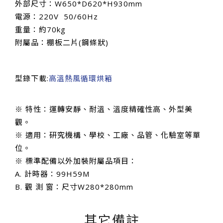
外部尺寸：W650*D620*H930mm
電源：220V 50/60Hz
重量：約70kg
附屬品：棚板二片(鋼條狀)
型錄下載:
高溫熱風循環烘箱
※ 特性：運轉安靜、耐溫、溫度精確性高、外型美
觀。
※ 適用：研究機構、學校、工廠、品管、化驗室等單
位。
※ 標準配備以外加裝附屬品項目：
A. 計時器：99H59M
B. 觀 測 窗：尺寸W280*280mm
其它備註