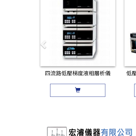
四流路低壓梯度液相層析儀
低