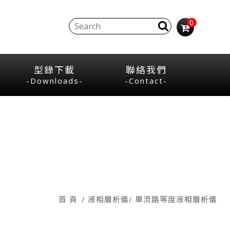
0
型錄下載
聯絡我們
-Downloads-
-Contact-
首 頁
液相層析儀
單流路等度液相層析儀