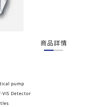
商品詳情
ical pump
IS Detector
tles