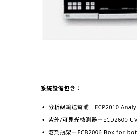
系統設備包含：
分析級輸送幫浦－ECP2010 Analyt
紫外/可見光檢測器－ECD2600 UV-V
溶劑瓶架－ECB2006 Box for bot