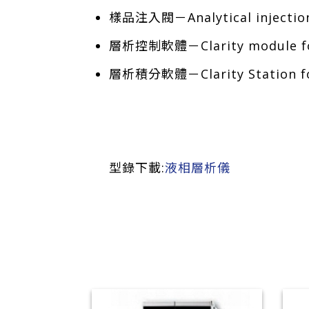
樣品注入閥－Analytical injection
層析控制軟體－Clarity module for
層析積分軟體－Clarity Station fo
型錄下載:
液相層析儀