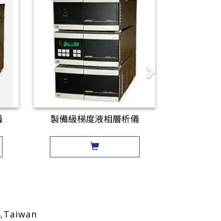
儀
製備級梯度液相層析儀
4,Taiwan