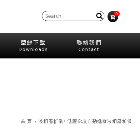
0
型錄下載
聯絡我們
-Downloads-
-Contact-
首 頁
液相層析儀
低壓梯度自動進樣液相層析儀