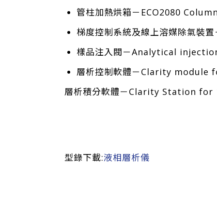
管柱加熱烘箱－ECO2080 Column
梯度控制系統及線上溶媒除氣裝置－ECB200
樣品注入閥－Analytical injection
層析控制軟體－Clarity module for
層析積分軟體－Clarity Station for 1
型錄下載:
液相層析儀