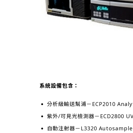
系統設備包含：
分析級輸送幫浦－ECP2010 Analyt
紫外/可見光檢測器－ECD2800 UV-V
自動注射器－L3320 Autosampler (f