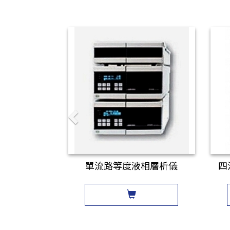
單流路等度液相層析儀
四