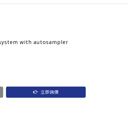
ystem with autosampler
立即詢價