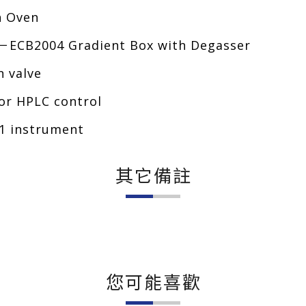
 Oven
4 Gradient Box with Degasser
 valve
 HPLC control
 instrument
其它備註
您可能喜歡