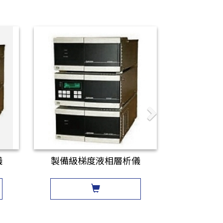
儀
製備級梯度液相層析儀