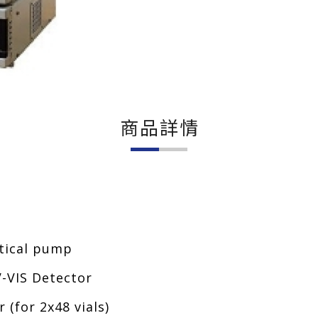
商品詳情
ical pump
IS Detector
or 2x48 vials)